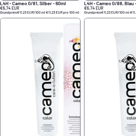
L4H - Cameo 0/81, Silber - 60ml
L4H - Cameo 0/88, Blau 
€6,74 EUR
€6,74 EUR
Grundpreis
€11,23 EUR/100 ml
€11,23 EUR pro 100 ml
Grundpreis
€11,23 EUR/100 ml
€11