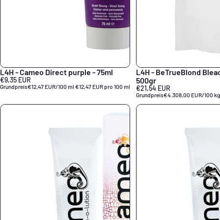
L4H - Cameo Direct purple - 75ml
L4H - BeTrueBlond Blea
€9,35 EUR
500gr
Grundpreis
€12,47 EUR/100 ml
€12,47 EUR pro 100 ml
€21,54 EUR
Grundpreis
€4.308,00 EUR/100 kg