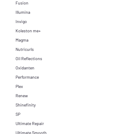
Fusion
Illumina
Invigo
Koleston me+
Magma
Nutricurls
Oil Reflections
Oxidanten
Performance
Plex
Renew
Shinefinity
SP
Ultimate Repair
Ultimate Smooth