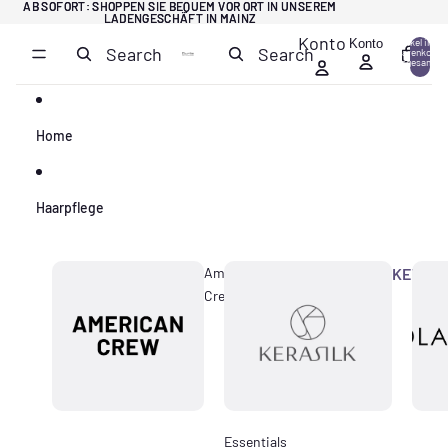
Direkt zum Inhalt
AB SOFORT: SHOPPEN SIE BEQUEM VOR ORT IN UNSEREM
AB SOFORT: SHOPPEN SIE BEQUEM VOR ORT IN UNSEREM
LADENGESCHÄFT IN MAINZ
LADENGESCHÄFT IN MAINZ
Konto
Konto
Artikel im
Search
Search
Warenkorb
0
insgesamt:
0
Home
Haarpflege
American
KERASI
Crew
Essentials