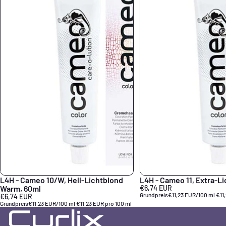
L4H - Cameo 10/W, Hell-Lichtblond
L4H - Cameo 11, Extra-Li
Warm, 60ml
€6,74 EUR
Grundpreis
€11,23 EUR/100 ml
€11
€6,74 EUR
Grundpreis
€11,23 EUR/100 ml
€11,23 EUR pro 100 ml