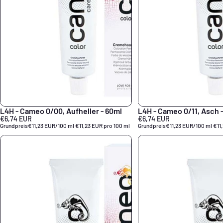
L4H - Cameo 0/00, Aufheller - 60ml
L4H - Cameo 0/11, Asch 
€6,74 EUR
€6,74 EUR
Grundpreis
€11,23 EUR/100 ml
€11,23 EUR pro 100 ml
Grundpreis
€11,23 EUR/100 ml
€11