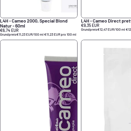
L4H - Cameo 2000, Special Blond
L4H - Cameo Direct prett
Natur - 60ml
€9,35 EUR
Grundpreis
€12,47 EUR/100 ml
€12
€6,74 EUR
Grundpreis
€11,23 EUR/100 ml
€11,23 EUR pro 100 ml