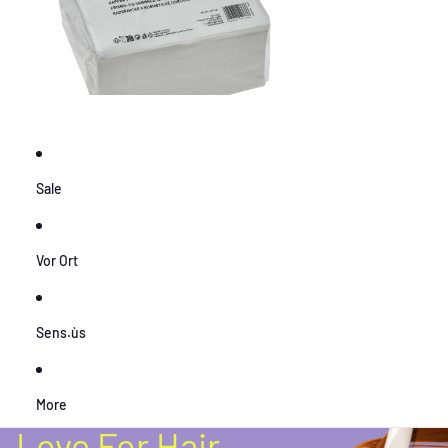
Sale
Vor Ort
Sens.ùs
More
Love For Hair