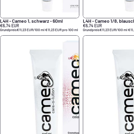
L4H - Cameo 1, schwarz - 60ml
L4H - Cameo 1/8, blausc
€6,74 EUR
€6,74 EUR
Grundpreis
€11,23 EUR/100 ml
€11,23 EUR pro 100 ml
Grundpreis
€11,23 EUR/100 ml
€11