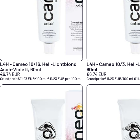
L4H - Cameo 10/16, Hell-Lichtblond
L4H - Cameo 10/3, Hell-
Asch-Violett, 60ml
60ml
€6,74 EUR
€6,74 EUR
Grundpreis
€11,23 EUR/100 ml
€11,23 EUR pro 100 ml
Grundpreis
€11,23 EUR/100 ml
€11