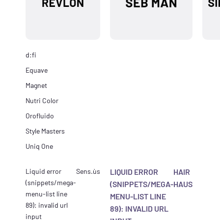
d:fi
Equave
Magnet
Nutri Color
Orofluido
Style Masters
Uniq One
Liquid error
Sens.ùs
LIQUID ERROR
HAIR
(snippets/mega-
(SNIPPETS/MEGA-
HAUS
menu-list line
MENU-LIST LINE
89): invalid url
89): INVALID URL
input