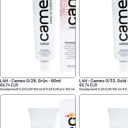
L4H - Cameo 0/28, Grün - 60ml
L4H - Cameo 0/33, Gold 
€6,74 EUR
€6,74 EUR
Grundpreis
€11,23 EUR/100 ml
€11,23 EUR pro 100 ml
Grundpreis
€11,23 EUR/100 ml
€11