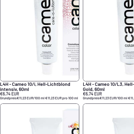
L4H - Cameo 10/i, Hell-Lichtblond
L4H - Cameo 10/L3, Hell
intensiv, 60ml
Gold, 60ml
€6,74 EUR
€6,74 EUR
Grundpreis
€11,23 EUR/100 ml
€11,23 EUR pro 100 ml
Grundpreis
€11,23 EUR/100 ml
€11