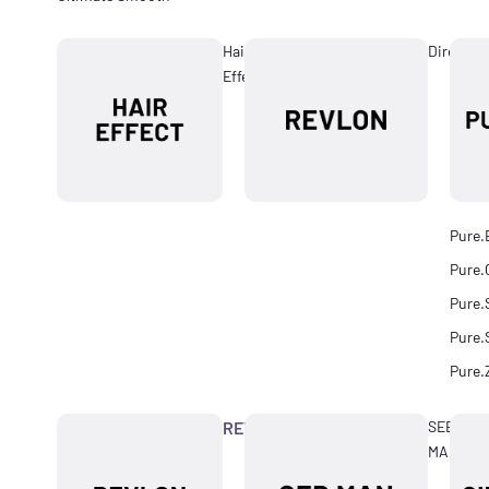
Hair
Directio
Effect
Pure.
Pure.
Pure.
Pure.
Pure.
REVLON
SEB
MAN