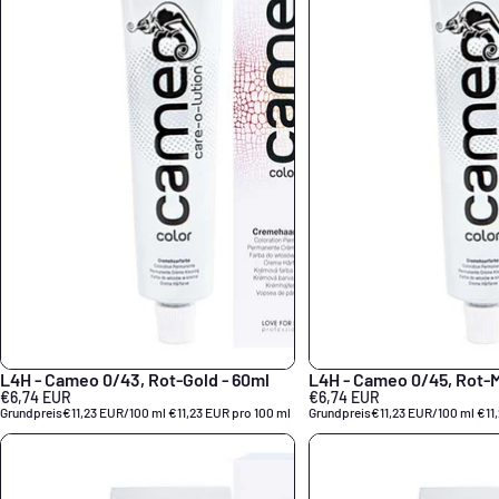
L4H - Cameo 0/43, Rot-Gold - 60ml
L4H - Cameo 0/45, Rot-
€6,74 EUR
€6,74 EUR
Grundpreis
€11,23 EUR/100 ml
€11,23 EUR pro 100 ml
Grundpreis
€11,23 EUR/100 ml
€11