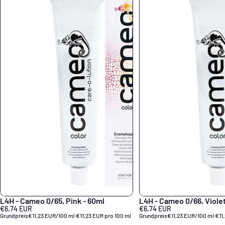
L4H - Cameo 0/65, Pink - 60ml
L4H - Cameo 0/66, Violet
€6,74 EUR
€6,74 EUR
Grundpreis
€11,23 EUR/100 ml
€11,23 EUR pro 100 ml
Grundpreis
€11,23 EUR/100 ml
€11