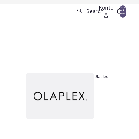
Konto
Artikel im
Search
Warenkorb
0
insgesamt:
0
Olaplex