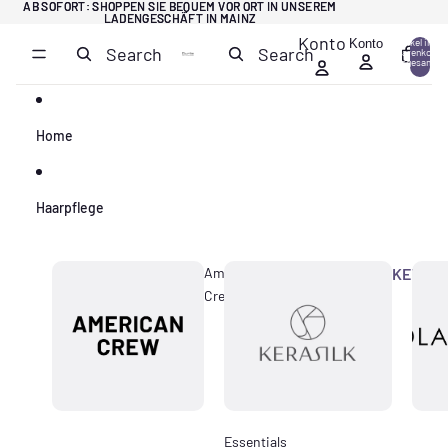
Direkt zum Inhalt
AB SOFORT: SHOPPEN SIE BEQUEM VOR ORT IN UNSEREM
AB SOFORT: SHOPPEN SIE BEQUEM VOR ORT IN UNSEREM
LADENGESCHÄFT IN MAINZ
LADENGESCHÄFT IN MAINZ
Konto
Konto
Artikel im
Search
Search
Warenkorb
0
insgesamt:
0
Home
Haarpflege
American
KERASI
Crew
Essentials