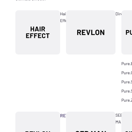
Hair
Directio
Effect
Pure.
Pure.
Pure.
Pure.
Pure.
REVLON
SEB
MAN