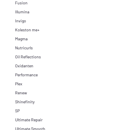
Fusion
Illumina
Invigo
Koleston me+
Magma
Nutricurls
Oil Reflections
Oxidanten
Performance
Plex
Renew
Shinefinity
SP
Ultimate Repair
Ultimate Smooth