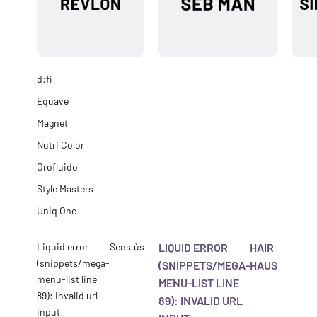
d:fi
Equave
Magnet
Nutri Color
Orofluido
Style Masters
Uniq One
Liquid error
Sens.ùs
LIQUID ERROR
HAIR
(snippets/mega-
(SNIPPETS/MEGA-
HAUS
menu-list line
MENU-LIST LINE
89): invalid url
89): INVALID URL
input