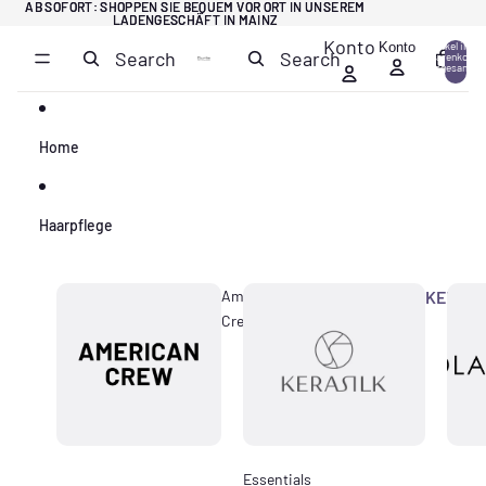
Direkt zum Inhalt
AB SOFORT: SHOPPEN SIE BEQUEM VOR ORT IN UNSEREM
AB SOFORT: SHOPPEN SIE BEQUEM VOR ORT IN UNSEREM
LADENGESCHÄFT IN MAINZ
LADENGESCHÄFT IN MAINZ
Konto
Konto
Artikel im
Search
Search
Warenkorb
0
insgesamt:
0
Home
Haarpflege
American
KERASI
Crew
Essentials