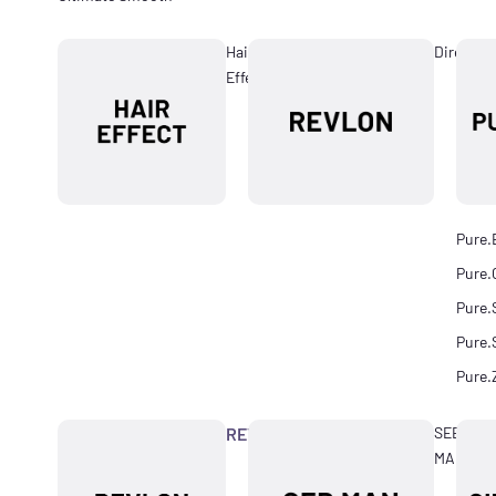
Hair
Directio
Effect
Pure.
Pure.
Pure.
Pure.
Pure.
REVLON
SEB
MAN