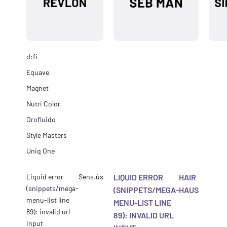
d:fi
Equave
Magnet
Nutri Color
Orofluido
Style Masters
Uniq One
Liquid error
Sens.ùs
LIQUID ERROR
HAIR
(snippets/mega-
(SNIPPETS/MEGA-
HAUS
menu-list line
MENU-LIST LINE
89): invalid url
89): INVALID URL
input