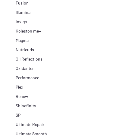
Fusion
Illumina
Invigo
Koleston me+
Magma
Nutricurls
Oil Reflections
Oxidanten
Performance
Plex
Renew
Shinefinity
SP
Ultimate Repair
Ultimate Smooth