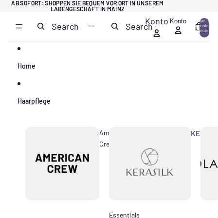
Direkt zum Inhalt
AB SOFORT: SHOPPEN SIE BEQUEM VOR ORT IN UNSEREM
AB SOFORT: SHOPPEN SIE BEQUEM VOR ORT IN UNSEREM
LADENGESCHÄFT IN MAINZ
LADENGESCHÄFT IN MAINZ
Konto
Konto
Artikel im
Search
Search
Warenkorb
0
insgesamt:
0
Home
Haarpflege
American
KERASI
Crew
Essentials