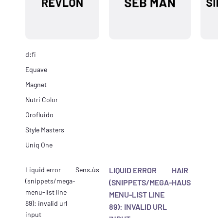
d:fi
Equave
Magnet
Nutri Color
Orofluido
Style Masters
Uniq One
Liquid error
Sens.ùs
LIQUID ERROR
HAIR
(snippets/mega-
(SNIPPETS/MEGA-
HAUS
menu-list line
MENU-LIST LINE
89): invalid url
89): INVALID URL
input