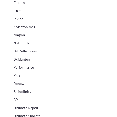
Fusion
Illumina
Invigo
Koleston me+
Magma
Nutricurls
Oil Reflections
Oxidanten
Performance
Plex
Renew
Shinefinity
SP
Ultimate Repair
Ultimate Smooth