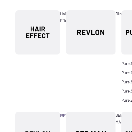
Hair
Directio
Effect
Pure.
Pure.
Pure.
Pure.
Pure.
REVLON
SEB
MAN