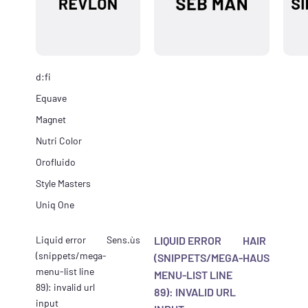
d:fi
Equave
Magnet
Nutri Color
Orofluido
Style Masters
Uniq One
Liquid error
Sens.ùs
LIQUID ERROR
HAIR
(snippets/mega-
(SNIPPETS/MEGA-
HAUS
menu-list line
MENU-LIST LINE
89): invalid url
89): INVALID URL
input