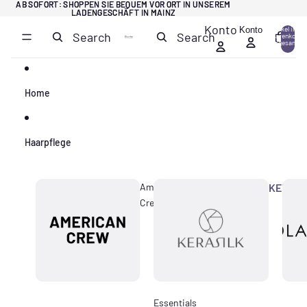
Direkt zum Inhalt
AB SOFORT: SHOPPEN SIE BEQUEM VOR ORT IN UNSEREM
AB SOFORT: SHOPPEN SIE BEQUEM VOR ORT IN UNSEREM
LADENGESCHÄFT IN MAINZ
LADENGESCHÄFT IN MAINZ
Konto
Konto
Artikel im
Search
Search
Warenkorb
0
insgesamt:
0
Home
Haarpflege
American
KERASI
Crew
Essentials