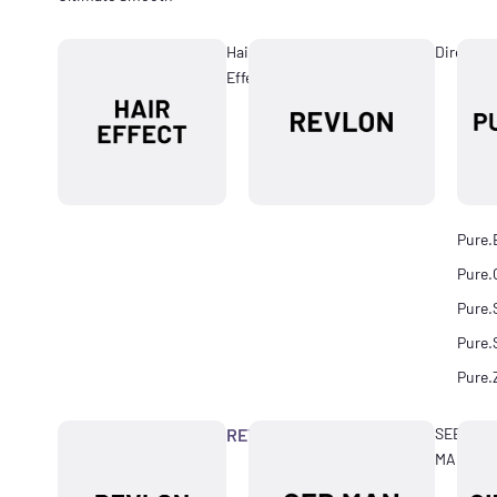
Hair
Directio
Effect
Pure.
Pure.
Pure.
Pure.
Pure.
REVLON
SEB
MAN