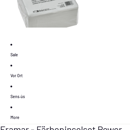
Sale
Vor Ort
Sens.ùs
More
Framar - Färbepinselset Power