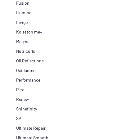
Fusion
Illumina
Invigo
Koleston me+
Magma
Nutricurls
Oil Reflections
Oxidanten
Performance
Plex
Renew
Shinefinity
SP
Ultimate Repair
Ultimate Smooth