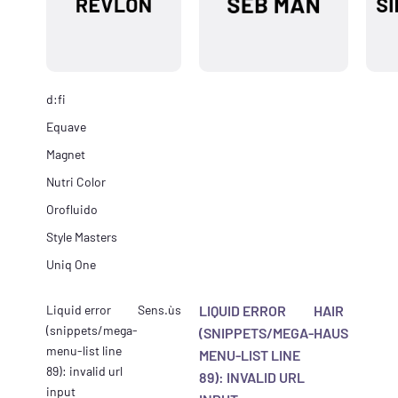
d:fi
Equave
Magnet
Nutri Color
Orofluido
Style Masters
Uniq One
Liquid error
Sens.ùs
LIQUID ERROR
HAIR
(snippets/mega-
(SNIPPETS/MEGA-
HAUS
menu-list line
MENU-LIST LINE
89): invalid url
89): INVALID URL
input