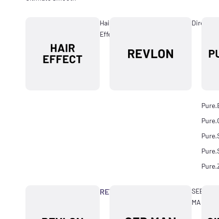
Hair
Directio
Effect
Pure.
Pure.
Pure.
Pure.
Pure.
REVLON
SEB
MAN