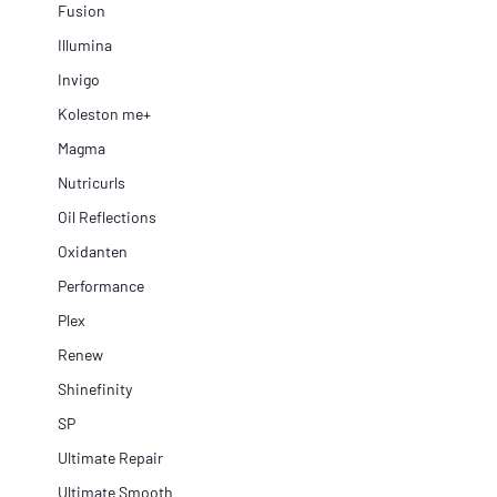
Fusion
Illumina
Invigo
Koleston me+
Magma
Nutricurls
Oil Reflections
Oxidanten
Performance
Plex
Renew
Shinefinity
SP
Ultimate Repair
Ultimate Smooth