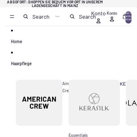
Direkt zum Inhalt
AB SOFORT: SHOPPEN SIE BEQUEM VOR ORT IN UNSEREM
AB SOFORT: SHOPPEN SIE BEQUEM VOR ORT IN UNSEREM
LADENGESCHÄFT IN MAINZ
LADENGESCHÄFT IN MAINZ
Konto
Konto
Artikel im
Search
Search
Warenkorb
0
insgesamt:
0
Home
Haarpflege
American
KERASI
Crew
Essentials