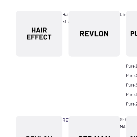
Hair
Directio
Effect
Pure.
Pure.
Pure.
Pure.
Pure.
REVLON
SEB
MAN