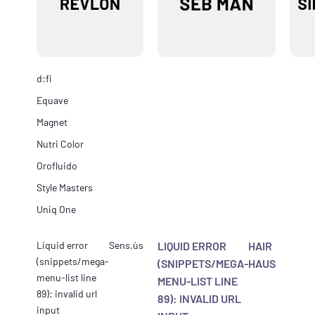
d:fi
Equave
Magnet
Nutri Color
Orofluido
Style Masters
Uniq One
Liquid error
Sens.ùs
LIQUID ERROR
HAIR
(snippets/mega-
(SNIPPETS/MEGA-
HAUS
menu-list line
MENU-LIST LINE
89): invalid url
89): INVALID URL
input