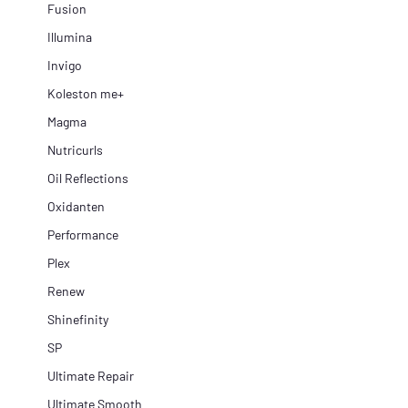
Fusion
Illumina
Invigo
Koleston me+
Magma
Nutricurls
Oil Reflections
Oxidanten
Performance
Plex
Renew
Shinefinity
SP
Ultimate Repair
Ultimate Smooth