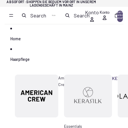
Direkt zum Inhalt
AB SOFORT: SHOPPEN SIE BEQUEM VOR ORT IN UNSEREM
AB SOFORT: SHOPPEN SIE BEQUEM VOR ORT IN UNSEREM
LADENGESCHÄFT IN MAINZ
LADENGESCHÄFT IN MAINZ
Konto
Konto
Artikel im
Search
Search
Warenkorb
0
insgesamt:
0
Home
Haarpflege
American
KERASI
Crew
Essentials