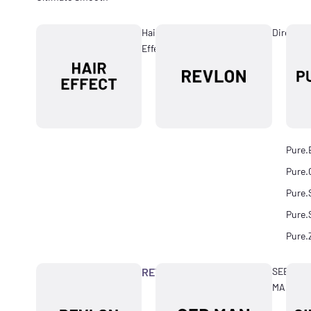
Hair
Directio
Effect
Pure.
Pure.
Pure.
Pure.
Pure.
REVLON
SEB
MAN