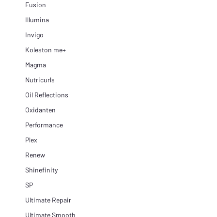
Fusion
Illumina
Invigo
Koleston me+
Magma
Nutricurls
Oil Reflections
Oxidanten
Performance
Plex
Renew
Shinefinity
SP
Ultimate Repair
Ultimate Smooth