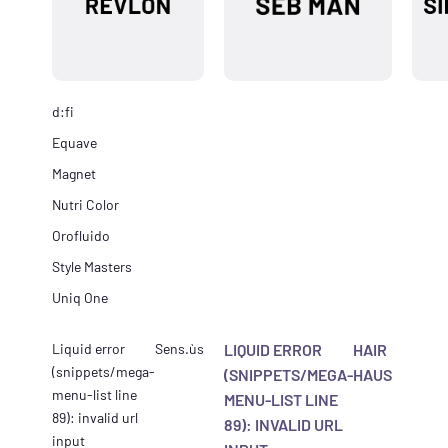
d:fi
Equave
Magnet
Nutri Color
Orofluido
Style Masters
Uniq One
Liquid error
Sens.ùs
LIQUID ERROR
HAIR
(snippets/mega-
(SNIPPETS/MEGA-
HAUS
menu-list line
MENU-LIST LINE
89): invalid url
89): INVALID URL
input