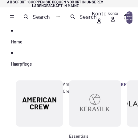
Direkt zum Inhalt
AB SOFORT: SHOPPEN SIE BEQUEM VOR ORT IN UNSEREM
AB SOFORT: SHOPPEN SIE BEQUEM VOR ORT IN UNSEREM
LADENGESCHÄFT IN MAINZ
LADENGESCHÄFT IN MAINZ
Konto
Konto
Artikel im
Search
Search
Warenkorb
0
insgesamt:
0
Home
Haarpflege
American
KERASI
Crew
Essentials