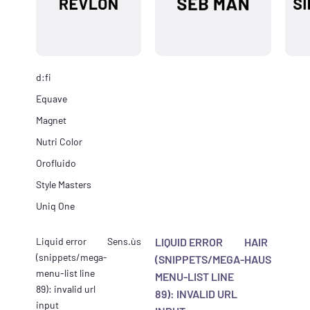
d:fi
Equave
Magnet
Nutri Color
Orofluido
Style Masters
Uniq One
Liquid error
Sens.ùs
LIQUID ERROR
HAIR
(snippets/mega-
(SNIPPETS/MEGA-
HAUS
menu-list line
MENU-LIST LINE
89): invalid url
89): INVALID URL
input