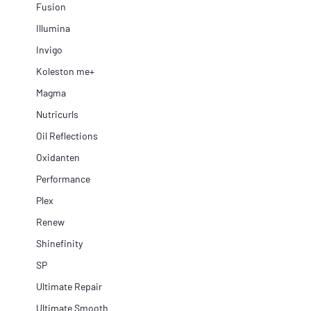
Fusion
Illumina
Invigo
Koleston me+
Magma
Nutricurls
Oil Reflections
Oxidanten
Performance
Plex
Renew
Shinefinity
SP
Ultimate Repair
Ultimate Smooth