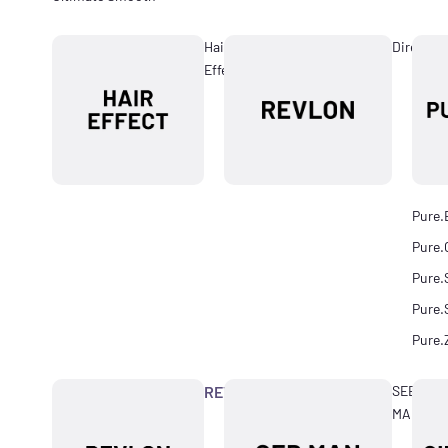
Hair
Directio
Effect
Pure.
Pure.
Pure.
Pure.
Pure.
REVLON
SEB
MAN