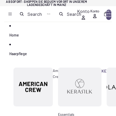
Direkt zum Inhalt
AB SOFORT: SHOPPEN SIE BEQUEM VOR ORT IN UNSEREM
AB SOFORT: SHOPPEN SIE BEQUEM VOR ORT IN UNSEREM
LADENGESCHÄFT IN MAINZ
LADENGESCHÄFT IN MAINZ
Konto
Konto
Artikel im
Search
Search
Warenkorb
0
insgesamt:
0
Home
Haarpflege
American
KERASI
Crew
Essentials