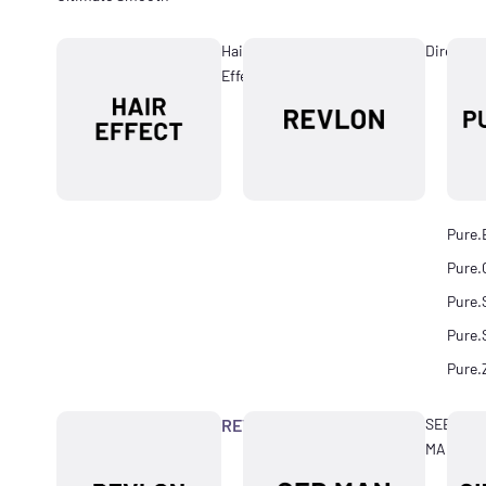
Hair
Directio
Effect
Pure.
Pure.
Pure.
Pure.
Pure.
REVLON
SEB
MAN