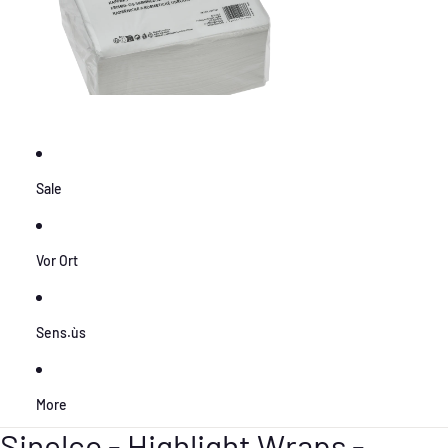
Sale
Vor Ort
Sens.ùs
More
Sinelco - Highlight Wraps -