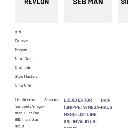
d:fi
Equave
Magnet
Nutri Color
Orofluido
Style Masters
Uniq One
Liquid error
Sens.ùs
LIQUID ERROR
HAIR
(snippets/mega-
(SNIPPETS/MEGA-
HAUS
menu-list line
MENU-LIST LINE
89): invalid url
89): INVALID URL
input