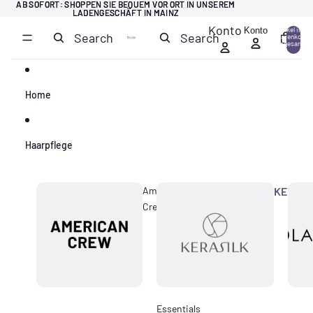
Direkt zum Inhalt
AB SOFORT: SHOPPEN SIE BEQUEM VOR ORT IN UNSEREM
AB SOFORT: SHOPPEN SIE BEQUEM VOR ORT IN UNSEREM
LADENGESCHÄFT IN MAINZ
LADENGESCHÄFT IN MAINZ
Konto
Konto
Artikel im
Search
Search
Warenkorb
0
insgesamt:
0
Home
Haarpflege
American
KERASI
Crew
Essentials