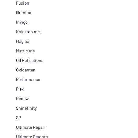
Fusion
Illumina
Invigo
Koleston me+
Magma
Nutricurls
Oil Reflections
Oxidanten
Performance
Plex
Renew
Shinefinity
SP
Ultimate Repair
Ultimate Smooth