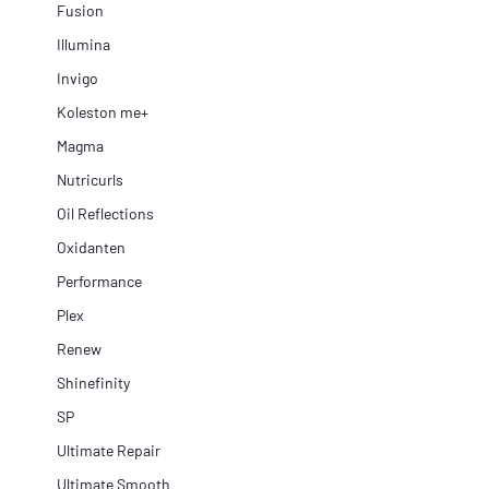
Fusion
Illumina
Invigo
Koleston me+
Magma
Nutricurls
Oil Reflections
Oxidanten
Performance
Plex
Renew
Shinefinity
SP
Ultimate Repair
Ultimate Smooth