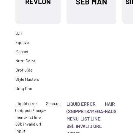
d:fi
Equave
Magnet
Nutri Color
Orofluido
Style Masters
Uniq One
Liquid error
Sens.ùs
LIQUID ERROR
HAIR
(snippets/mega-
(SNIPPETS/MEGA-
HAUS
menu-list line
MENU-LIST LINE
89): invalid url
89): INVALID URL
input