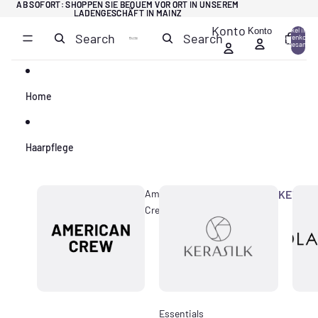
Direkt zum Inhalt
AB SOFORT: SHOPPEN SIE BEQUEM VOR ORT IN UNSEREM
AB SOFORT: SHOPPEN SIE BEQUEM VOR ORT IN UNSEREM
LADENGESCHÄFT IN MAINZ
LADENGESCHÄFT IN MAINZ
Konto
Konto
Artikel im
Search
Search
Warenkorb
0
insgesamt:
0
Home
Haarpflege
American
KERASI
Crew
Essentials