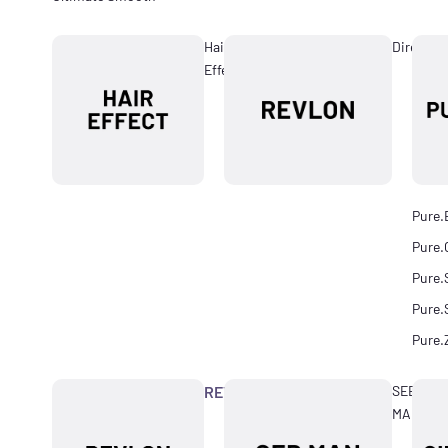
Hair
Directio
Effect
Pure.
Pure.
Pure.
Pure.
Pure.
REVLON
SEB
MAN