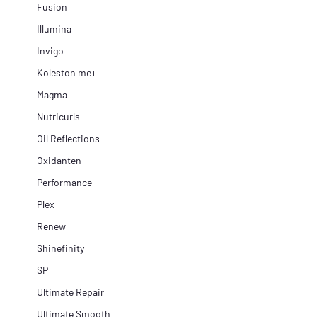
Fusion
Illumina
Invigo
Koleston me+
Magma
Nutricurls
Oil Reflections
Oxidanten
Performance
Plex
Renew
Shinefinity
SP
Ultimate Repair
Ultimate Smooth