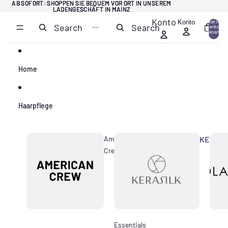
Direkt zum Inhalt
AB SOFORT: SHOPPEN SIE BEQUEM VOR ORT IN UNSEREM
AB SOFORT: SHOPPEN SIE BEQUEM VOR ORT IN UNSEREM
LADENGESCHÄFT IN MAINZ
LADENGESCHÄFT IN MAINZ
Konto
Konto
Artikel im
Search
Search
Warenkorb
0
insgesamt:
0
Home
Haarpflege
American
KERASI
Crew
Essentials