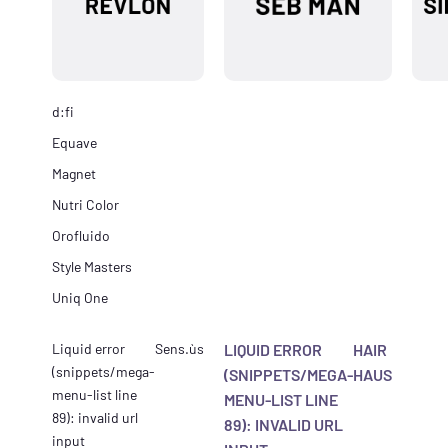
d:fi
Equave
Magnet
Nutri Color
Orofluido
Style Masters
Uniq One
Liquid error
Sens.ùs
LIQUID ERROR
HAIR
(snippets/mega-
(SNIPPETS/MEGA-
HAUS
menu-list line
MENU-LIST LINE
89): invalid url
89): INVALID URL
input