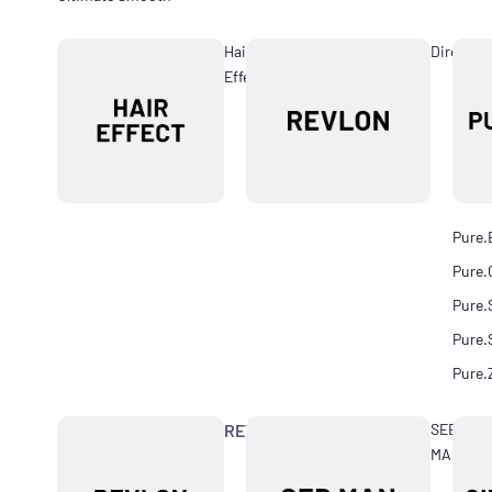
Hair
Directio
Effect
Pure.
Pure.
Pure.
Pure.
Pure.
REVLON
SEB
MAN