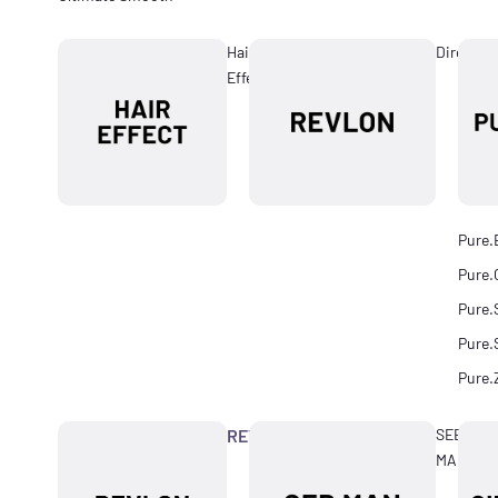
Hair
Directio
Effect
Pure.
Pure.
Pure.
Pure.
Pure.
REVLON
SEB
MAN