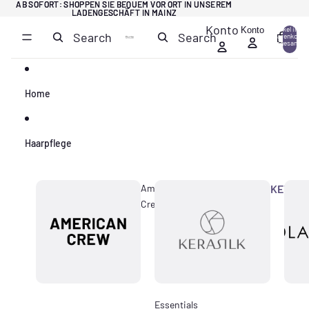
Direkt zum Inhalt
AB SOFORT: SHOPPEN SIE BEQUEM VOR ORT IN UNSEREM
AB SOFORT: SHOPPEN SIE BEQUEM VOR ORT IN UNSEREM
LADENGESCHÄFT IN MAINZ
LADENGESCHÄFT IN MAINZ
Konto
Konto
Artikel im
Search
Search
Warenkorb
0
insgesamt:
0
Home
Haarpflege
American
KERASI
Crew
Essentials