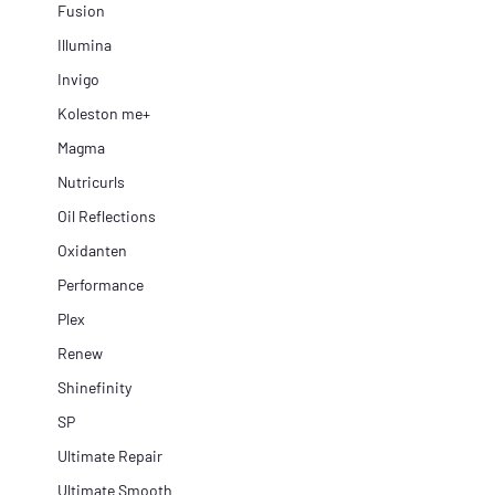
Fusion
Illumina
Invigo
Koleston me+
Magma
Nutricurls
Oil Reflections
Oxidanten
Performance
Plex
Renew
Shinefinity
SP
Ultimate Repair
Ultimate Smooth