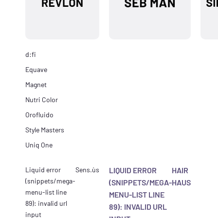
d:fi
Equave
Magnet
Nutri Color
Orofluido
Style Masters
Uniq One
Liquid error
Sens.ùs
LIQUID ERROR
HAIR
(snippets/mega-
(SNIPPETS/MEGA-
HAUS
menu-list line
MENU-LIST LINE
89): invalid url
89): INVALID URL
input